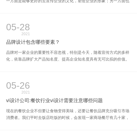
一方面是能够更好的去宣传企业的文化，塑造企业的形象；另一方面也
是为了能够给人们留下更深的印象。其实在vs设计的过程当中，是一定
要遵循一些原则的，这样才能够确保最后的效果。
05-28
2021
品牌设计包含哪些要素？
品牌对一家企业的重要性不容忽视，特别是今天，随着宣传方式的多样
化，依靠品牌扩大产品知名度、提高企业知名度具有无可比拟的价值。
品牌设计公司认为，要想更深入地完成企业品牌设计，必须慎重考虑以
下事项，并给予充分的关注。
05-26
2021
vi设计公司:餐饮行业vi设计需要注意哪些问题
现在的餐饮企业不但要让食物变得美味，还要让餐饮品牌充分吸引市场
消费者。我们平时去饭店吃饭的时候，会发现一家商场餐厅有几十家，
如果一家餐厅的vi设计非常新颖，当然可以吸引消费者到店里来就餐，
因此说餐饮VI设计对提升品牌知名度是不可或缺的。那么，vi设计公司