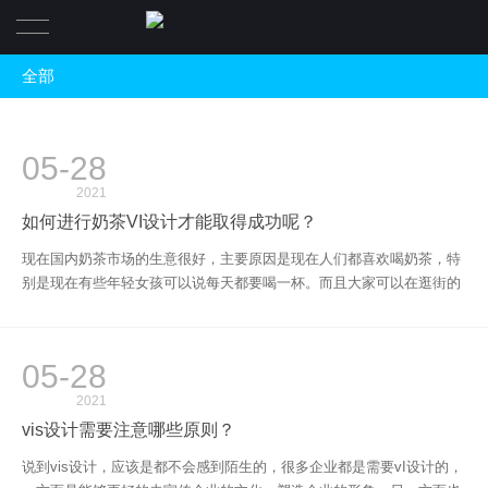
全部
首页
全部
案例
05-28
公司动态
关于
2021
行业资讯
如何进行奶茶VI设计才能取得成功呢？
新闻
关于我们
现在国内奶茶市场的生意很好，主要原因是现在人们都喜欢喝奶茶，特
别是现在有些年轻女孩可以说每天都要喝一杯。而且大家可以在逛街的
联系
团队
时候看到，同一条街会有不少的奶茶店，而且这些店大多都是不同的品
牌，假如你也想开一家奶茶店，那么就得做好vi设计。那么，如何进行
奶茶VI设计才能取得成功呢？
05-28
2021
vis设计需要注意哪些原则？
说到vis设计，应该是都不会感到陌生的，很多企业都是需要vI设计的，