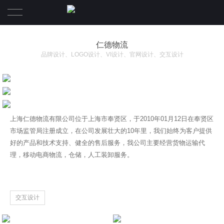
首页
仁德物流
品牌设计、LOGO设计、VI设计、官网设计、交互设计
案例
关于
新闻
关于我们
上海仁德物流有限公司位于上海市奉贤区，于2010年01月12日在奉贤区
市场监管局注册成立，在公司发展壮大的10年里，我们始终为客户提供
联系
团队
好的产品和技术支持、健全的售后服务，我公司主要经营货物运输代
理，移动电商物流，仓储，人工装卸服务。
交互设计
善维美